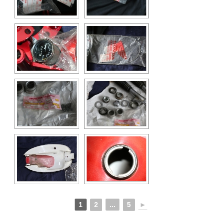
1
2
...
5
►