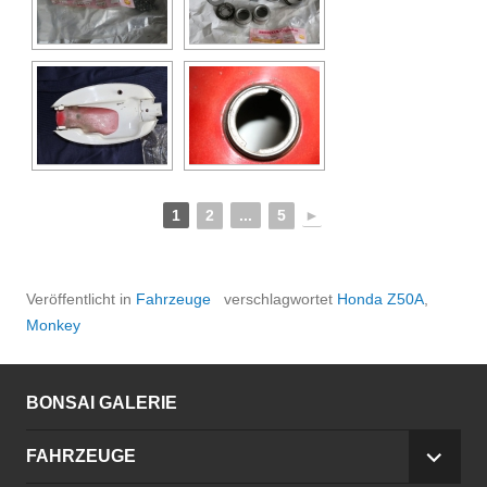
1
2
...
5
►
Veröffentlicht in
Fahrzeuge
verschlagwortet
Honda Z50A
,
Monkey
BONSAI GALERIE
FAHRZEUGE
UNTE
ANZE